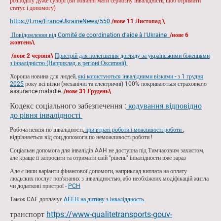
розподілу дуже суворі (ви повинні мати серйозну інвалідність, щоб отримати
статус і допомогу)
https://t.me/FranceUkraineNews/550
/нове 11 Листопад \
Повідомлення від
Comité de coordination d'aide à l'Ukraine
/нове 6
жовтень\
/нове 2 червня\
Пристрій для полегшення догляду за українськими біженцями
з інвалідністю (Наприклад, в регіоні Окситанії)
Хороша новина для людей,
які користуються інвалідними візками - з 1 грудня
2025
року всі візки (механічні та електричні) 100% покриваються страховкою
assurance maladie.
/нове 31
Грудень
\
Кодекс соціального забезпечення :
кодування відповідно
до рівня інвалідності
Робоча пенсія по інвалідності,
при втраті роботи
і можливості роботи
,
відрізняеться від соц.допомоги по неможливості роботи !
Соціальан допомога для інвалідів AAH не доступна під Тимчасовим захистом,
але краще її запросити та отримати свій "рівень" інвалідности вже зараз
Але є інши варіанти фінансової допомоги, наприклад виплата на оплату
людьских послуг пов'язаних з інвалідностью, або необхіжних модіфікацій житла
чи додаткові пристрої -
PCH
Також CAF доплачує
AEEH на дитину з інваліддность
транспорт
https://www-qualitetransports-gouv-