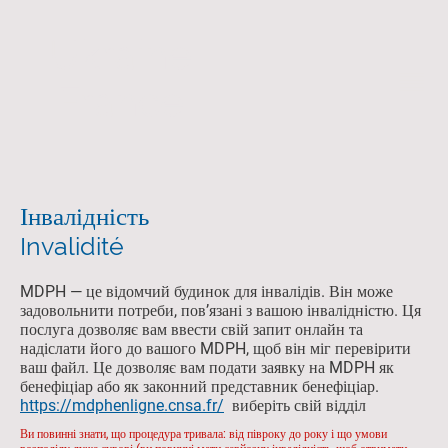
Ukraine
France
Інвалідність
Invalidité
MDPH — це відомчий будинок для інвалідів. Він може
задовольнити потреби, пов’язані з вашою інвалідністю. Ця
послуга дозволяє вам ввести свій запит онлайн та
надіслати його до вашого MDPH, щоб він міг перевірити
ваш файл. Це дозволяє вам подати заявку на MDPH як
бенефіціар або як законний представник бенефіціар.
https://mdphenligne.cnsa.fr/
виберіть свій відділ
Ви повинні знати, що процедура тривала: від півроку до року і що умови