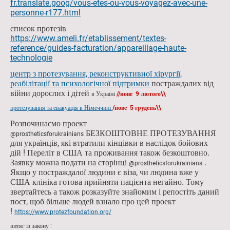
fr.translate.goog/vous-etes-ou-vous-voyagez-avec-une-
personne-r177.html
список протезів
https://www.ameli.fr/etablissement/textes-
reference/guides-facturation/appareillage-haute-
technologie
центр з протезування, реконструктивної хірургії,
реабілітації та психологічної підтримки
постраждалих від
війни дорослих і дітей
в Україні
//нове 9 лютого\\
протезування та евакуація в Німеччині
/нове 5 грудень\\
Розпочинаємо проект
БЕЗКОШТОВНЕ ПРОТЕЗУВАННЯ
@prostheticsforukrainians
для українців, які втратили кінцівки в наслідок бойових
дій ! Переліт в США та проживання також безкоштовно.
Заявку можна подати на сторінці
.
@prostheticsforukrainians
Якщо у постраждалої людини є віза, чи людина вже у
США клініка готова прийняти пацієнта негайно. Тому
звертайтесь а також розказуйте знайомим і репостіть даний
пост, щоб більше людей взнало про цей проект
!
https://www.protezfoundation.org/
витяг із закону :