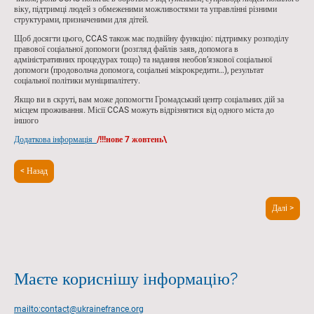
віку, підтримці людей з обмеженими можливостями та управлінні різними
структурами, призначеними для дітей.
Щоб досягти цього, CCAS також має подвійну функцію: підтримку розподілу
правової соціальної допомоги (розгляд файлів заяв, допомога в
адміністративних процедурах тощо) та надання необов’язкової соціальної
допомоги (продовольча допомога, соціальні мікрокредити…), результат
соціальної політики муніципалітету.
Якщо ви в скруті, вам може допомогти Громадський центр соціальних дій за
місцем проживання. Місії CCAS можуть відрізнятися від одного міста до
іншого
Додаткова інформація
/!!!нове 7 жовтень\
< Назад
Далi >
Маєте кориснішу інформацію?
mailto:contact@ukrainefrance.org