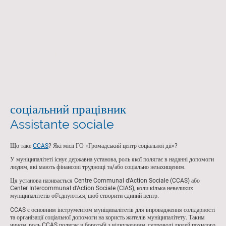
Ukraine
France
соціальний працівник
Assistante sociale
Що таке
CCAS
? Які місії ГО «Громадський центр соціальної дії»?
У муніципалітеті існує державна установа, роль якої полягає в наданні допомоги
людям, які мають фінансові труднощі та/або соціально незахищеним.
Ця установа називається Centre Communal d'Action Sociale (CCAS) або
Center Intercommunal d'Action Sociale (CIAS), коли кілька невеликих
муніципалітетів об'єднуються, щоб створити єдиний центр.
CCAS є основним інструментом муніципалітетів для впровадження солідарності
та організації соціальної допомоги на користь жителів муніципалітету. Таким
чином, роль CCAS полягає в боротьбі з відчуженням, супроводі людей похилого